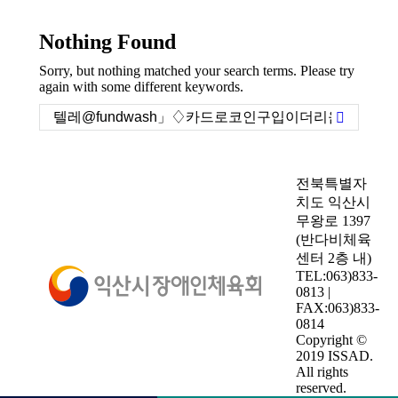
Nothing Found
Sorry, but nothing matched your search terms. Please try
again with some different keywords.
Search:
전북특별자
치도 익산시
무왕로 1397
(반다비체육
센터 2층 내)
TEL:063)833-
0813 |
FAX:063)833-
0814
Copyright ©
2019 ISSAD.
All rights
reserved.